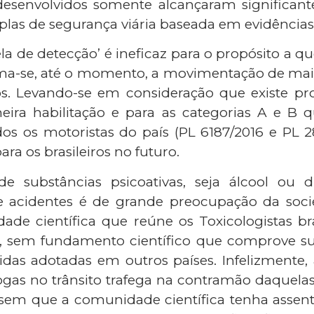
 desenvolvidos somente alcançaram significant
las de segurança viária baseada em evidências c
la de detecção’ é ineficaz para o propósito a q
tima-se, até o momento, a movimentação de mai
os. Levando-se em consideração que existe pr
meira habilitação e para as categorias A e B
todos os motoristas do país (PL 6187/2016 e PL
ara os brasileiros no futuro.
substâncias psicoativas, seja álcool ou dr
e acidentes é de grande preocupação da soc
edade científica que reúne os Toxicologistas 
, sem fundamento científico que comprove sua
as adotadas em outros países. Infelizmente, a
drogas no trânsito trafega na contramão daquel
 sem que a comunidade científica tenha assen