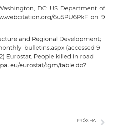
s. Washington, DC: US Department of
www.webcitation.org/6u5PU6PkF on 9
tructure and Regional Development;
_monthly_bulletins.aspx (accessed 9
 Eurostat. People killed in road
opa. eu/eurostat/tgm/table.do?
PRÓXIMA
Programa de Pós-Graduação em Toxicologia – FCFRP