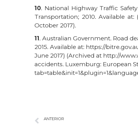
10
. National Highway Traffic Safet
Transportation; 2010. Available a
October 2017).
11
. Australian Government. Road de
2015. Available at: https://bitre.g
June 2017) (Archived at http://www.
accidents. Luxemburg: European Stati
tab=table&init=1&plugin=1&languag
ANTERIOR
1.º Simpósio Brasileiro de Saúde Ambiental em Pediatria