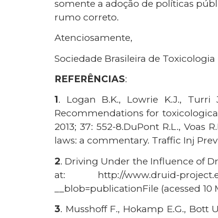
somente a adoção de políticas públi
rumo correto.
Atenciosamente,
Sociedade Brasileira de Toxicologia
REFERÊNCIAS
:
1
. Logan B.K., Lowrie K.J., Turri J
Recommendations for toxicological i
2013; 37: 552-8.DuPont R.L., Voas R.
laws: a commentary. Traffic Inj Prev 
2
. Driving Under the Influence of D
at: http://www.druid-project.eu
__blob=publicationFile (acessed 10 
3
. Musshoff F., Hokamp E.G., Bott 