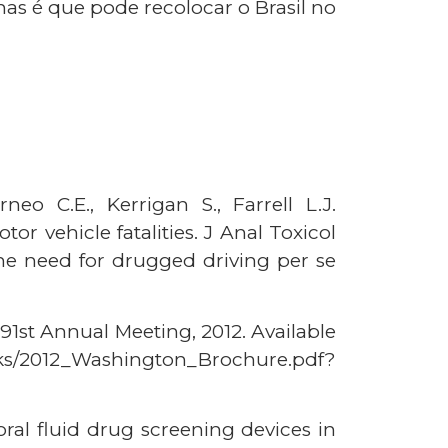
nas é que pode recolocar o Brasil no
rneo C.E., Kerrigan S., Farrell L.J.
r vehicle fatalities. J Anal Toxicol
 The need for drugged driving per se
91st Annual Meeting, 2012. Available
ks/2012_Washington_Brochure.pdf?
oral fluid drug screening devices in