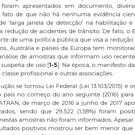
, foram apresentados em documento, divers
o fato de que não há nenhuma evidência cient
de ‘larga janela de detecção’ na habilitação e
 redução de acidentes de trânsito. De fato, o
te de uma política pública que visa a redução 
os, Austrália e países da Europa tem monitora
 análise de amostras que informam uso recente
suspeita de uso [
1-5
]. Na época, o manifesto d
 classe profissional e outras associações.
ção se tornou Lei Federal (Lei 13.103/2015) e o
o país no começo do ano seguinte (2016) pa
ATRAN, de março de 2016 a junho de 2017 apon
zados, sendo que 29.522 (1,58%) foram posi
 nestas amostras não foram informados. Apesar
resultados positivos mostrou ser bem menor que