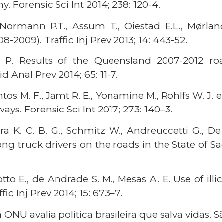
 Forensic Sci Int 2014; 238: 120-4.
, Normann P.T., Assum T., Oiestad E.L., Mørla
-2009). Traffic Inj Prev 2013; 14: 443-52.
in P. Results of the Queensland 2007-2012 r
id Anal Prev 2014; 65: 11-7.
os M. F., Jamt R. E., Yonamine M., Rohlfs W. J. et
ays. Forensic Sci Int 2017; 273: 140–3.
ira K. C. B. G., Schmitz W., Andreuccetti G., D
truck drivers on the roads in the State of Sao P
otto E., de Andrade S. M., Mesas A. E. Use of illi
ic Inj Prev 2014; 15: 673–7.
 ONU avalia política brasileira que salva vidas. 