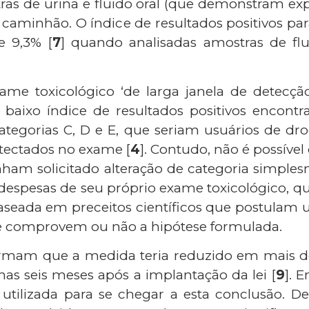
stras de urina e fluido oral (que demonstram ex
caminhão. O índice de resultados positivos pa
 e 9,3% [
7
] quando analisadas amostras de flu
ame toxicológico ‘de larga janela de detecçã
vo baixo índice de resultados positivos enco
egorias C, D e E, que seriam usuários de droga
etectados no exame [
4
]. Contudo, não é possíve
enham solicitado alteração de categoria simpl
 despesas de seu próprio exame toxicológico, q
baseada em preceitos científicos que postulam
e comprovem ou não a hipótese formulada.
mam que a medida teria reduzido em mais d
as seis meses após a implantação da lei [
9
]. 
 utilizada para se chegar a esta conclusão. De