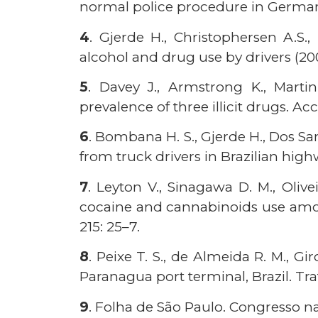
normal police procedure in Germany.
4
. Gjerde H., Christophersen A.S.
alcohol and drug use by drivers (2008
5
. Davey J., Armstrong K., Mart
prevalence of three illicit drugs. Acc
6
. Bombana H. S., Gjerde H., Dos Sant
from truck drivers in Brazilian highw
7
. Leyton V., Sinagawa D. M., Olive
cocaine and cannabinoids use among 
215: 25–7.
8
. Peixe T. S., de Almeida R. M., Gir
Paranagua port terminal, Brazil. Traff
9
. Folha de São Paulo. Congresso na