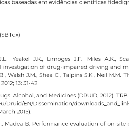
cas baseadas em evidências científicas fidedig
 (SBTox)
.L., Yeakel J.K., Limoges J.F., Miles A.K., Sca
nvestigation of drug-impaired driving and moto
B., Walsh J.M., Shea C., Talpins S.K., Neil M.M.
2012; 13: 31-42.
rugs, Alcohol, and Medicines (DRUID, 2012). TRB 
/Druid/EN/Dissemination/downloads_and_lin
March 2015).
U., Madea B. Performance evaluation of on-site 