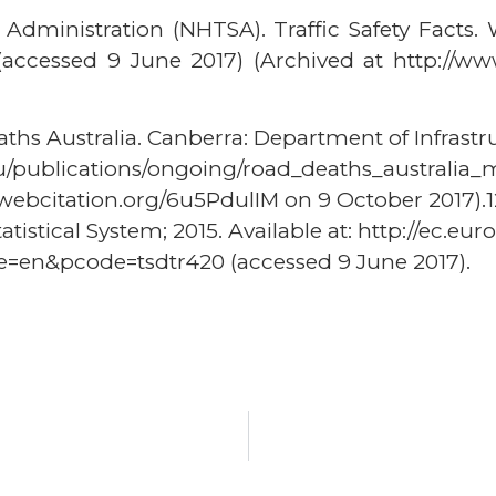
y Administration (NHTSA). Traffic Safety Fact
t: (accessed 9 June 2017) (Archived at http://
aths Australia. Canberra: Department of Infras
ov.au/publications/ongoing/road_deaths_australia
webcitation.org/6u5PdulIM on 9 October 2017).12)
stical System; 2015. Available at: http://ec.eur
e=en&pcode=tsdtr420 (accessed 9 June 2017).